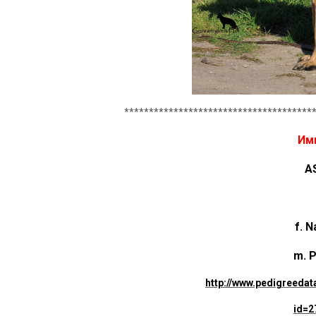
**************************************
Имп
A
f. 
m. P
http://www.pedigreed
id=2