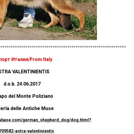
*************************************************************
орт Италия/From Italy
STRA VALENTINIENTIS
d.o.b. 24.06.2017
Napo del Monte Poliziano
erla delle Antiche Muse
atabase.com/german_shepherd_dog/dog.html?
709582-astra-valentinientis