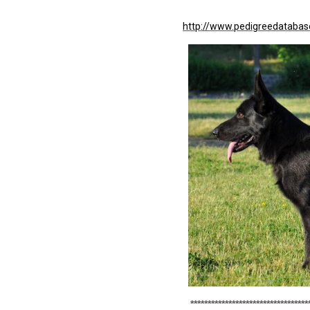
http://www.pedigreedataba
**********************************