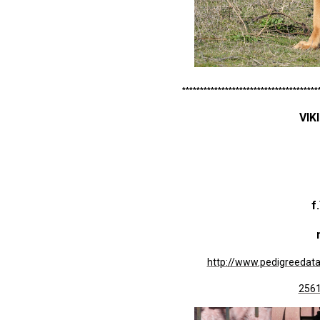
**************************************
VIKI
f.
m.
http://www.pedigreeda
2561