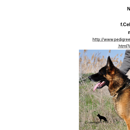
N
f.Ce
m
http://www.pedigr
.html?