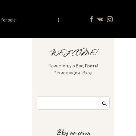
for sale
WELCOME!
Приветствую Вас
,
Гость
!
Регистрация
|
Вход
Вход на сайт