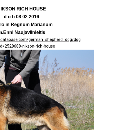
IKSON RICH HOUSE
d.o.b.08.02.2016
llo in Regnum Marianum
.Enni Naujavilnieitis
eedatabase.com/german_shepherd_dog/dog
id=2528688-nikson-rich-house