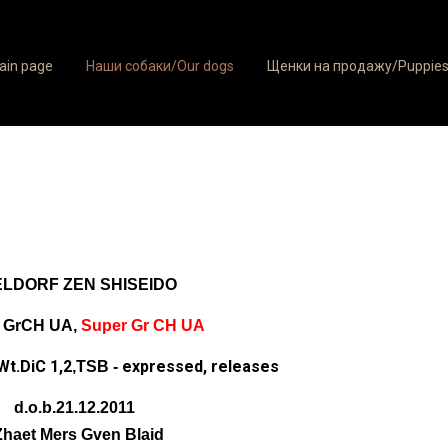
ain page
Наши собаки/Our dogs
Щенки на продажу/Puppies 
ELDORF ZEN SHISEIDO
 GrCH UA,
Super Gr CH UA
Wt.DiC 1,2
expressed, releases
,TSB -
d.o.b.21.12.2011
Zhaet Mers Gven Blaid