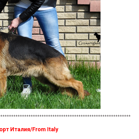
*************************************************************
орт Италия/
From Italy