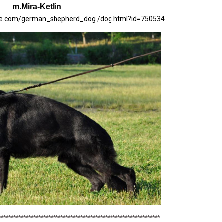
m.Mira-Ketlin
se.com/german_shepherd_dog /dog.html?id=750534
*****************************************************************