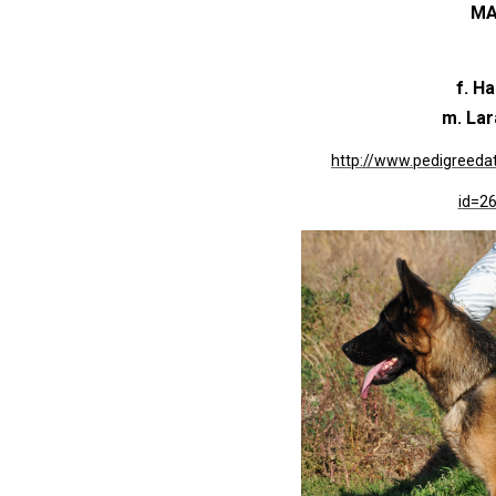
MA
f. H
m. Lar
http://www.pedigreed
id=26