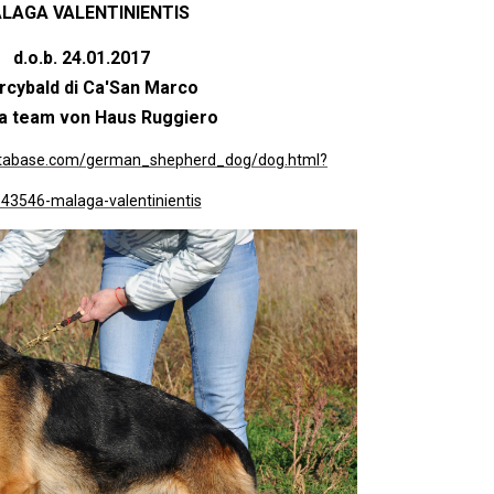
LAGA VALENTINIENTIS
d.o.b. 24.01.2017
arcybald di Ca'San Marco
a team von Haus Ruggiero
atabase.com/german_shepherd_dog/dog.html?
43546-malaga-valentinientis