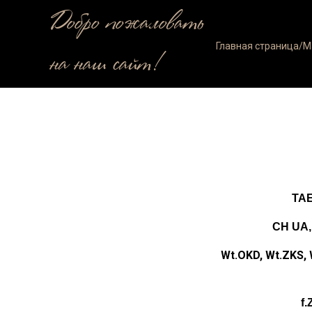
Добро пожаловать
Главная страница/M
на наш сайт!
TA
CH UA,
Wt.OKD, Wt.ZKS, 
f.